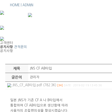
HOME |
ADMIN
고객센터
공지사항
견적문의
공지사항
제목
JNS CF AB타입
글쓴이
관리자
JNS_CF_AB타입.pdf (782.3K)
[34]
DATE : 2019-02-19 13:45:36
일본 JNS가 기존 CF A 나 B타입에서
통합하여 CF AB타입으로 생산함에 따라
사용자의 조립편의성을 향상시켰습니다.